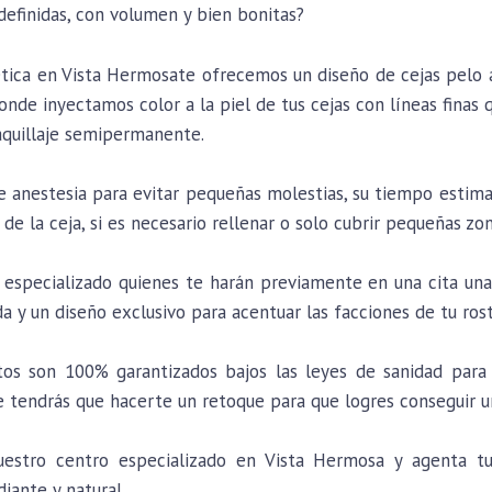
 definidas, con volumen y bien bonitas?
ética en Vista Hermosate ofrecemos un diseño de cejas pelo
nde inyectamos color a la piel de tus cejas con líneas finas 
aquillaje semipermanente.
de anestesia para evitar pequeñas molestias, su tiempo estim
 de la ceja, si es necesario rellenar o solo cubrir pequeñas zon
especializado quienes te harán previamente en una cita una 
da y un diseño exclusivo para acentuar las facciones de tu ros
os son 100% garantizados bajos las leyes de sanidad para 
tendrás que hacerte un retoque para que logres conseguir u
stro centro especializado en Vista Hermosa y agenta tu c
diante y natural.