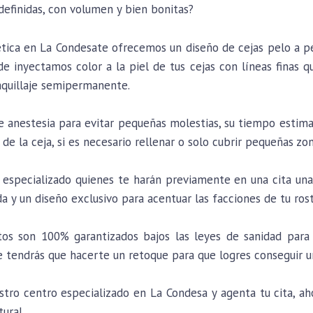
 definidas, con volumen y bien bonitas?
ética en La Condesate ofrecemos un diseño de cejas pelo a 
e inyectamos color a la piel de tus cejas con líneas finas q
aquillaje semipermanente.
de anestesia para evitar pequeñas molestias, su tiempo estim
 de la ceja, si es necesario rellenar o solo cubrir pequeñas zon
especializado quienes te harán previamente en una cita una 
da y un diseño exclusivo para acentuar las facciones de tu ros
os son 100% garantizados bajos las leyes de sanidad para 
tendrás que hacerte un retoque para que logres conseguir u
ro centro especializado en La Condesa y agenta tu cita, ahor
tural.