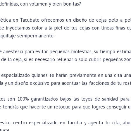
 definidas, con volumen y bien bonitas?
tética en Tacubate ofrecemos un diseño de cejas pelo a p
e inyectamos color a la piel de tus cejas con líneas finas q
aquillaje semipermanente.
de anestesia para evitar pequeñas molestias, su tiempo estim
 de la ceja, si es necesario rellenar o solo cubrir pequeñas zon
especializado quienes te harán previamente en una cita una 
da y un diseño exclusivo para acentuar las facciones de tu ros
os son 100% garantizados bajos las leyes de sanidad para 
tendrás que hacerte un retoque para que logres conseguir u
tro centro especializado en Tacuba y agenta tu cita, ahorr
tural.