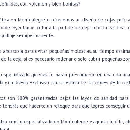
 definidas, con volumen y bien bonitas?
tética en Montealegrete ofrecemos un diseño de cejas pelo 
nde inyectamos color a la piel de tus cejas con líneas finas 
aquillaje semipermanente.
de anestesia para evitar pequeñas molestias, su tiempo estim
 de la ceja, si es necesario rellenar o solo cubrir pequeñas zon
especializado quienes te harán previamente en una cita una 
da y un diseño exclusivo para acentuar las facciones de tu ros
os son 100% garantizados bajos las leyes de sanidad para 
tendrás que hacerte un retoque para que logres conseguir u
o centro especializado en Montealegre y agenta tu cita, aho
tural.