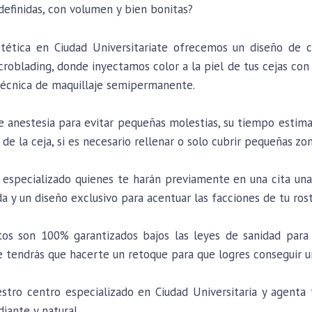
 definidas, con volumen y bien bonitas?
stética en Ciudad Universitariate ofrecemos un diseño de 
roblading, donde inyectamos color a la piel de tus cejas con 
a técnica de maquillaje semipermanente.
de anestesia para evitar pequeñas molestias, su tiempo estim
 de la ceja, si es necesario rellenar o solo cubrir pequeñas zon
especializado quienes te harán previamente en una cita una 
da y un diseño exclusivo para acentuar las facciones de tu ros
os son 100% garantizados bajos las leyes de sanidad para 
tendrás que hacerte un retoque para que logres conseguir u
ro centro especializado en Ciudad Universitaria y agenta tu
diante y natural.