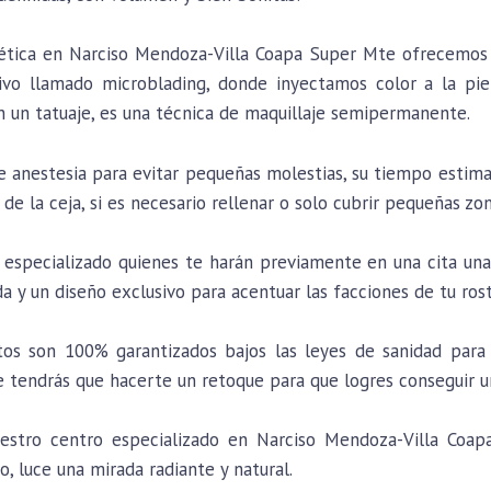
tética en Narciso Mendoza-Villa Coapa Super Mte ofrecemos 
vo llamado microblading, donde inyectamos color a la piel
on un tatuaje, es una técnica de maquillaje semipermanente.
de anestesia para evitar pequeñas molestias, su tiempo estim
 de la ceja, si es necesario rellenar o solo cubrir pequeñas zon
especializado quienes te harán previamente en una cita una 
da y un diseño exclusivo para acentuar las facciones de tu ros
os son 100% garantizados bajos las leyes de sanidad para 
tendrás que hacerte un retoque para que logres conseguir u
stro centro especializado en Narciso Mendoza-Villa Coapa
io, luce una mirada radiante y natural.