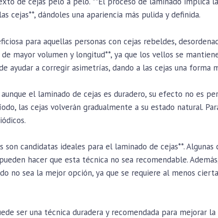
exto de cejas pelo a pelo. **El proceso de laminado implica l
las cejas**, dándoles una apariencia más pulida y definida.
iciosa para aquellas personas con cejas rebeldes, desordenada
to de mayor volumen y longitud**, ya que los vellos se mantien
e ayudar a corregir asimetrías, dando a las cejas una forma m
 aunque el laminado de cejas es duradero, su efecto no es pe
odo, las cejas volverán gradualmente a su estado natural. Par
iódicos.
s son candidatas ideales para el laminado de cejas**. Algunas
pueden hacer que esta técnica no sea recomendable. Además, 
ado no sea la mejor opción, ya que se requiere al menos cierta
ede ser una técnica duradera y recomendada para mejorar la a