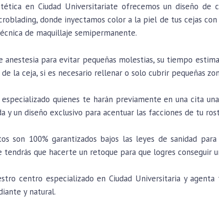
stética en Ciudad Universitariate ofrecemos un diseño de 
roblading, donde inyectamos color a la piel de tus cejas con 
a técnica de maquillaje semipermanente.
de anestesia para evitar pequeñas molestias, su tiempo estim
 de la ceja, si es necesario rellenar o solo cubrir pequeñas zon
especializado quienes te harán previamente en una cita una 
da y un diseño exclusivo para acentuar las facciones de tu ros
os son 100% garantizados bajos las leyes de sanidad para 
tendrás que hacerte un retoque para que logres conseguir u
ro centro especializado en Ciudad Universitaria y agenta tu
diante y natural.